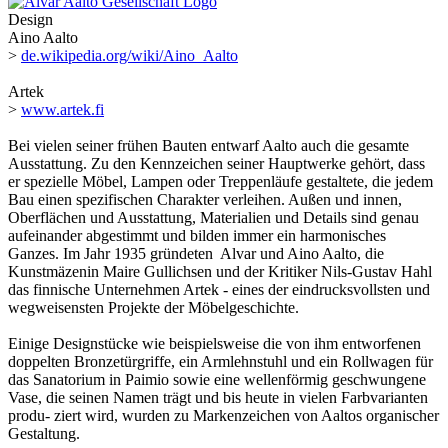
Design
Aino Aalto
>
de.wikipedia.org/wiki/Aino_Aalto
Artek
>
www.artek.fi
Bei vielen seiner frühen Bauten entwarf Aalto auch die gesamte
Ausstattung. Zu den Kennzeichen seiner Hauptwerke gehört, dass
er spezielle Möbel, Lampen oder Treppenläufe gestaltete, die jedem
Bau einen spezifischen Charakter verleihen. Außen und innen,
Oberflächen und Ausstattung, Materialien und Details sind genau
aufeinander abgestimmt und bilden immer ein harmonisches
Ganzes. Im Jahr 1935 gründeten Alvar und Aino Aalto, die
Kunstmäzenin Maire Gullichsen und der Kritiker Nils-Gustav Hahl
das finnische Unternehmen Artek - eines der eindrucksvollsten und
wegweisensten Projekte der Möbelgeschichte.
Einige Designstücke wie beispielsweise die von ihm entworfenen
doppelten Bronzetürgriffe, ein Armlehnstuhl und ein Rollwagen für
das Sanatorium in Paimio sowie eine wellenförmig geschwungene
Vase, die seinen Namen trägt und bis heute in vielen Farbvarianten
produ- ziert wird, wurden zu Markenzeichen von Aaltos organischer
Gestaltung.